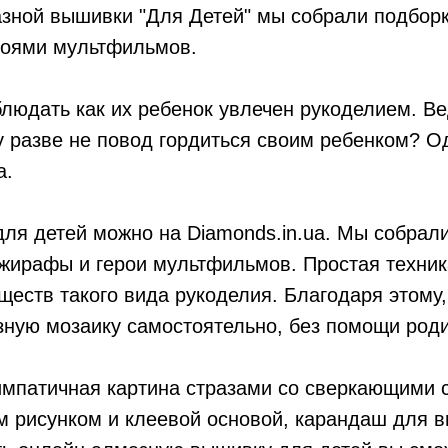
азной вышивки "Для Детей" мы собрали подборк
ероями мультфильмов.
людать как их ребенок увлечен рукоделием. В
Ну разве не повод гордиться своим ребенком? 
а.
для детей можно на Diamonds.in.ua. Мы собра
, жирафы и герои мультфильмов. Простая техни
еств такого вида рукоделия. Благодаря этому
ную мозаику самостоятельно, без помощи роди
импатичная картина стразами со сверкающими с
м рисунком и клеевой основой, карандаш для в