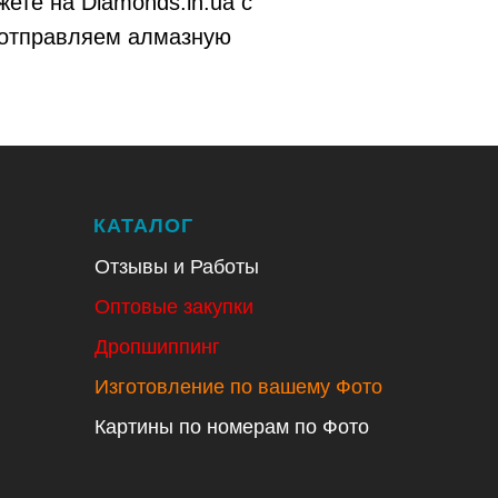
ете на Diamonds.in.ua с
ы отправляем алмазную
КАТАЛОГ
Отзывы и Работы
Оптовые закупки
Дропшиппинг
Изготовление по вашему Фото
Картины по номерам по Фото