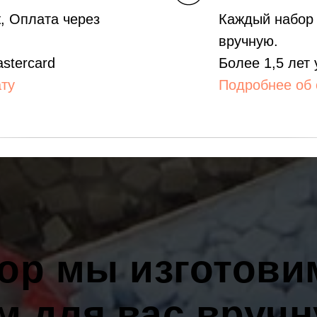
, Оплата через
Каждый набор 
вручную.
astercard
Более 1,5 лет
ту
Подробнее об 
ор мы изготовим
м для вас вручн