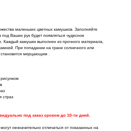
ожества маленьких цветных камушков. Заполняйте
з под Ваших рук будет появляться чудесное
 Каждый камушек выполнен из прочного материала,
камней. При попадании на грани солнечного или
о становится мерцающим .
и рисунком
в
раз
я страз
идуально под заказ сроком до 10-ти дней.
 могут незначительно отличаться от показанных на