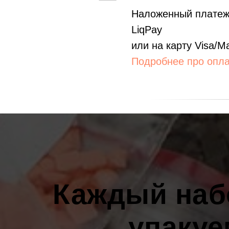
Наложенный платеж
LiqPay
или на карту Visa/M
Подробнее про опла
Каждый наб
упакуе