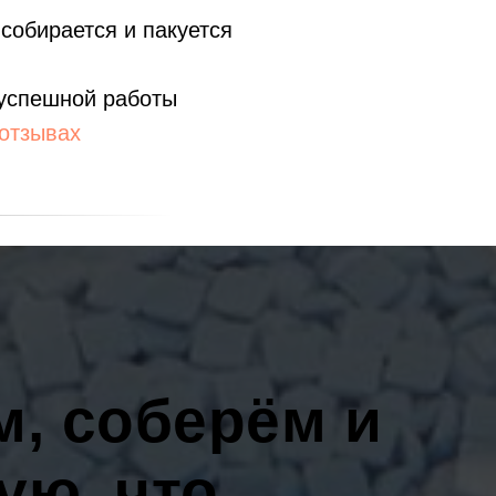
собирается и пакуется
 успешной работы
отзывах
, соберём и
ую, что