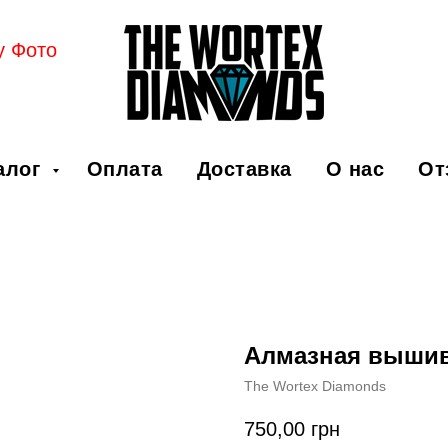
у Фото
алог
Оплата
Доставка
О нас
От
Алмазная выши
The Wortex Diamonds
750,00
грн