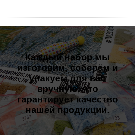
Каждый набор мы
изготовим, соберём и
упакуем для вас
вручную, что
гарантирует качество
нашей продукции.